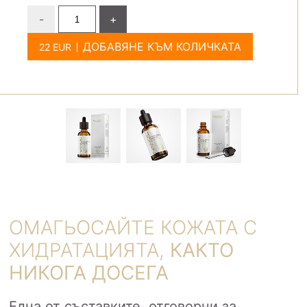
-
+
ДОБАВЯНЕ КЪМ КОЛИЧКАТА
ОМАГЬОСАЙТЕ КОЖАТА С
ХИДРАТАЦИЯТА,
КАКТО
НИКОГА ДОСЕГА
Една от съставките, отговорни за