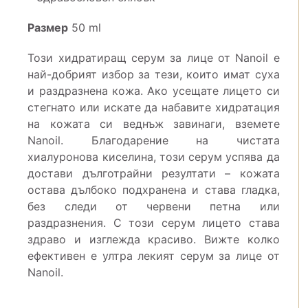
Размер
50 ml
Този хидратиращ серум за лице от Nanoil е
най-добрият избор за тези, които имат суха
и раздразнена кожа. Ако усещате лицето си
стегнато или искате да набавите хидратация
на кожата си веднъж завинаги, вземете
Nanoil. Благодарение на чистата
хиалуронова киселина, този серум успява да
достави дълготрайни резултати – кожата
остава дълбоко подхранена и става гладка,
без следи от червени петна или
раздразнения. С този серум лицето става
здраво и изглежда красиво. Вижте колко
ефективен е ултра лекият серум за лице от
Nanoil.