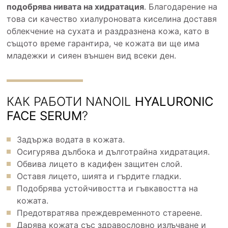
подобрява нивата на хидратация
. Благодарение на
това си качество хиалуроновата киселина доставя
облекчение на сухата и раздразнена кожа, като в
същото време гарантира, че кожата ви ще има
младежки и сияен външен вид всеки ден.
КАК РАБОТИ NANOIL
HYALURONIC
FACE SERUM
?
Задържа водата в кожата.
Осигурява дълбока и дълготрайна хидратация.
Обвива лицето в кадифен защитен слой.
Оставя лицето, шията и гърдите гладки.
Подобрява устойчивостта и гъвкавостта на
кожата.
Предотвратява преждевременното стареене.
Дарява кожата със здравословно излъчване и