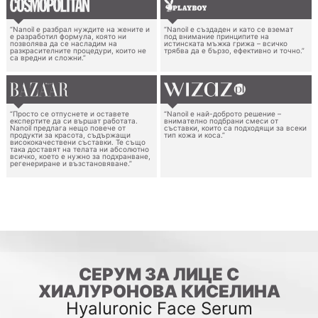
“Nanoil е разбрал нуждите на жените и
“Nanoil е създаден и като се вземат
е разработил формула, която ни
под внимание принципите на
позволява да се насладим на
истинската мъжка грижа – всичко
разкрасителните процедури, които не
трябва да е бързо, ефективно и точно.”
са вредни и сложни.”
“Просто се отпуснете и оставете
“Nanoil е най-доброто решение –
експертите да си вършат работата.
внимателно подбрани смеси от
Nanoil предлага нещо повече от
съставки, които са подходящи за всеки
продукти за красота, съдържащи
тип кожа и коса.”
висококачествени съставки. Те също
така доставят на телата ни абсолютно
всичко, което е нужно за подхранване,
регенериране и възстановяване.”
СЕРУМ ЗА ЛИЦЕ С
ХИАЛУРОНОВА КИСЕЛИНА
Hyaluronic Face Serum