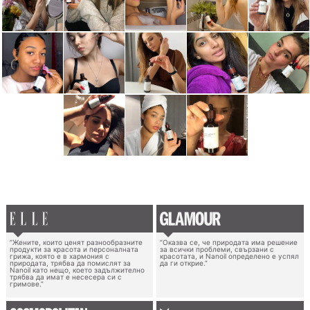
“Жените, които ценят разнообразните
“Оказва се, че природата има решение
продукти за красота и персоналната
за всички проблеми, свързани с
грижа, която е в хармония с
красотата, и Nanoil определено е успял
природата, трябва да помислят за
да ги открие.”
Nanoil като нещо, което задължително
трябва да имат е несесера си с
гримове.”