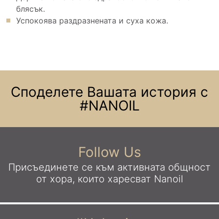
блясък.
Успокоява раздразнената и суха кожа.
Споделете Вашата история с
#NANOIL
Follow Us
Присъединете се към активната общност
от хора,
които харесват Nanoil