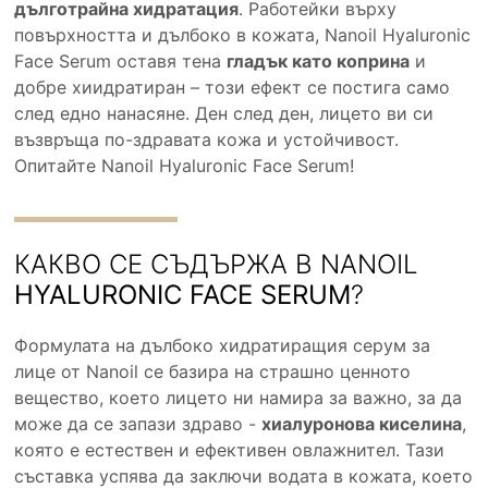
дълготрайна хидратация
. Работейки върху
повърхността и дълбоко в кожата, Nanoil Hyaluronic
Face Serum оставя тена
гладък като коприна
и
добре хиидратиран – този ефект се постига само
след едно нанасяне. Ден след ден, лицето ви си
възвръща по-здравата кожа и устойчивост.
Опитайте Nanoil Hyaluronic Face Serum!
КАКВО СЕ СЪДЪРЖА В NANOIL
HYALURONIC FACE SERUM
?
Формулата на дълбоко хидратиращия серум за
лице от Nanoil се базира на страшно ценното
вещество, което лицето ни намира за важно, за да
може да се запази здраво -
хиалуронова киселина
,
която е естествен и ефективен овлажнител. Тази
съставка успява да заключи водата в кожата, което