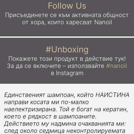
Follow Us
Присъединете се към активната общност
от хора,
които харесват Nanoil
#Unboxing
Покажете този продукт в действие тук!
За да се включите – използвайте
#nanoil
в Instagram
Единственият шампоан, който НАИСТИНА
направи косата ми по-малко
наелектризирана. Той е богат на кератин,
което е рядкост в шампоаните.
Действието му надмина очакванията ми:
след около седмица неконтролируемата