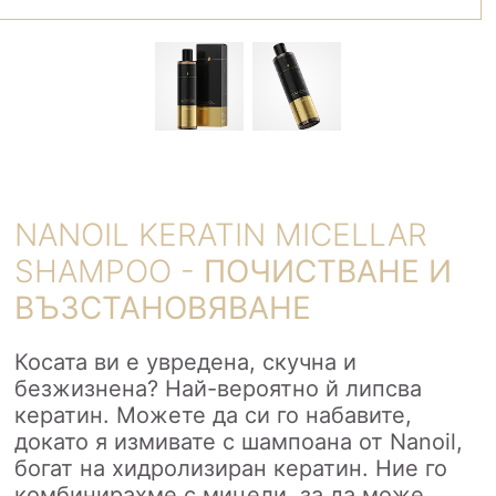
NANOIL KERATIN MICELLAR
SHAMPOO -
ПОЧИСТВАНЕ И
ВЪЗСТАНОВЯВАНЕ
Косата ви е увредена, скучна и
безжизнена? Най-вероятно й липсва
кератин. Можете да си го набавите,
докато я измивате с шампоана от Nanoil,
богат на хидролизиран кератин. Ние го
комбинирахме с мицели, за да може