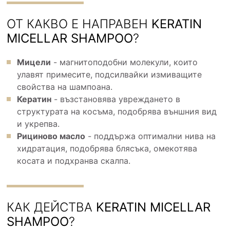
ОТ КАКВО Е НАПРАВЕН
KERATIN
MICELLAR SHAMPOO
?
Мицели
- магнитоподобни молекули, които
улавят примесите, подсилвайки измиващите
свойства на шампоана.
Кератин
- възстановява увреждането в
структурата на косъма, подобрява външния вид
и укрепва.
Рициново масло
- поддържа оптимални нива на
хидратация, подобрява блясъка, омекотява
косата и подхранва скалпа.
КАК ДЕЙСТВА
KERATIN MICELLAR
SHAMPOO
?