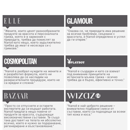
“Жените, които ценят разнообразните
“Оказва се, че природата има решение
продукти за красота и персоналната
за всички проблеми, свързани с
грижа, която е в хармония с
красотата, и Nanoil определено е успял
природата, трябва да помислят за
да ги открие.”
Nanoil като нещо, което задължително
трябва да имат е несесера си с
гримове.”
“Nanoil е разбрал нуждите на жените и
“Nanoil е създаден и като се вземат
е разработил формула, която ни
под внимание принципите на
позволява да се насладим на
истинската мъжка грижа – всичко
разкрасителните процедури, които не
трябва да е бързо, ефективно и точно.”
са вредни и сложни.”
“Просто се отпуснете и оставете
“Nanoil е най-доброто решение –
експертите да си вършат работата.
внимателно подбрани смеси от
Nanoil предлага нещо повече от
съставки, които са подходящи за всеки
продукти за красота, съдържащи
тип кожа и коса.”
висококачествени съставки. Те също
така доставят на телата ни абсолютно
всичко, което е нужно за подхранване,
регенериране и възстановяване.”