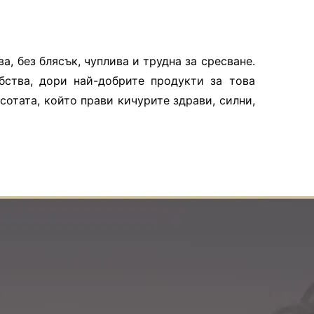
а, без блясък, чуплива и трудна за сресване.
бства, дори най-добрите продукти за това
сотата, който прави кичурите здрави, силни,