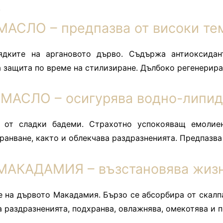
.
АСЛО – предпазва от високи те
дките на аргановото дърво. Съдържа антиоксидант
 защита по време на стилизиране. Дълбоко регенерира 
АСЛО – осигурява водно-липид
 от сладки бадеми. Страхотно успокояващ емолие
ранване, както и облекчава раздразненията. Предпазва 
АКАДАМИЯ – възстановява жизне
е на дървото Макадамия. Бързо се абсорбира от скалп
а раздразненията, подхранва, овлажнява, омекотява и 