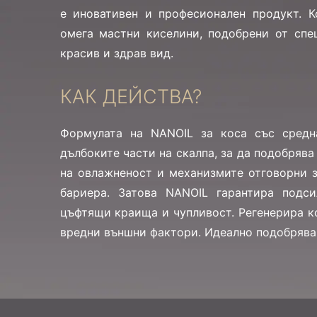
е иновативен и професионален продукт. К
омега мастни киселини, подобрени от спе
красив и здрав вид.
КАК ДЕЙСТВА?
Формулата на NANOIL за коса със средн
дълбоките части на скалпа, за да подобря
на овлажненост и механизмите отговорни 
бариера. Затова NANOIL гарантира подси
цъфтящи краища и чупливост. Регенерира к
вредни външни фактори. Идеално подобрява 