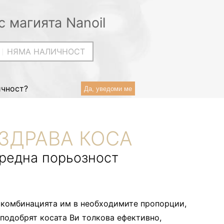
с магията Nanoil
НЯМА НАЛИЧНОСТ
ичност?
Да, уведоми ме
 ЗДРАВА КОСА
средна порьозност
а комбинацията им в необходимите пропорции,
 подобрят косата Ви толкова ефективно,