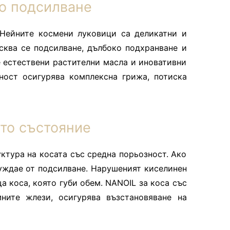
но подсилване
 Нейните космени луковици са деликатни и
сква се подсилване, дълбоко подхранване и
е естествени растителни масла и иновативни
ност осигурява комплексна грижа, потиска
ото състояние
ктура на косата със средна порьозност. Ако
 нуждае от подсилване. Нарушеният киселинен
а коса, която губи обем. NANOIL за коса със
ните жлези, осигурява възстановяване на