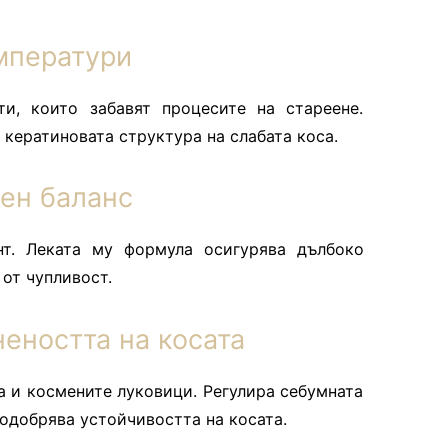
мператури
и, които забавят процесите на стареене.
кератиновата структура на слабата коса.
ен баланс
нт. Леката му формула осигурява дълбоко
от чупливост.
ността на косата
а и космените луковици. Регулира себумната
подобрява устойчивостта на косата.