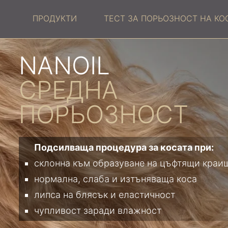
ПРОДУКТИ
ТЕСТ ЗА ПОРЬОЗНОСТ НА КО
NANOIL
СРЕДНА
ПОРЬОЗНОСТ
Подсилваща процедура за косата при:
склонна към образуване на цъфтящи краи
нормална, слаба и изтъняваща коса
липса на блясък и еластичност
чупливост заради влажност