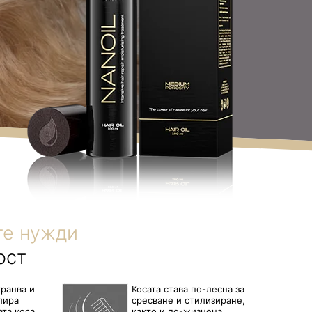
те нужди
ост
ранва и
Косата става по-лесна за
лира
сресване и стилизиране,
ата коса
както и по-жизнена