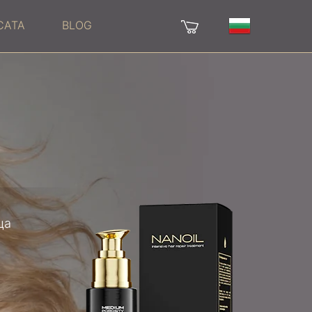
САТА
BLOG
ща