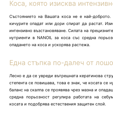
Коса, която изисква интензив
Състоянието на Вашата коса не е най-доброто.
кичурите опадат или дори спират да растат. Изи
интензивно възстановяване. Силата на прецизнит
нутриенти в NANOIL за коса със средна порьоз
опадането на коса и ускорява растежа.
Една стъпка по-далеч от лош
Лесно е да се увреди вътрешната кератинова стру
степента се повишава, това е знак, че косата се
баланс на скалпа се проявява чрез мазна и опадащ
средна порьозност регулира работата на себум
косата и подобрява естествения защитен слой.