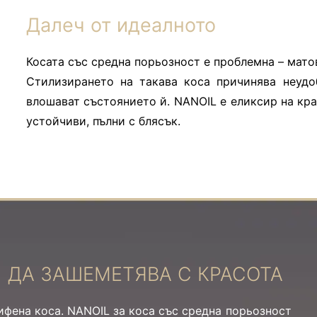
Далеч от идеалното
Косата със средна порьозност е проблемна – матов
Стилизирането на такава коса причинява неудо
влошават състоянието й. NANOIL е еликсир на кра
устойчиви, пълни с блясък.
И ДА ЗАШЕМЕТЯВА С КРАСОТА
ифена коса. NANOIL за коса със средна порьозност