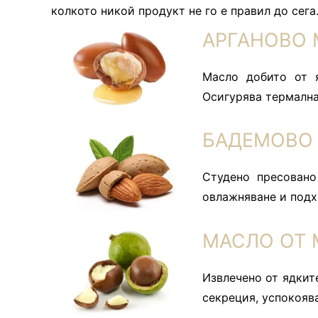
колкото никой продукт не го е правил до сега
АРГАНОВО М
Масло добито от я
Осигурява термална
БАДЕМОВО М
Студено пресовано
овлажняване и подх
МАСЛО ОТ М
Извлечено от ядкит
секреция, успокояв