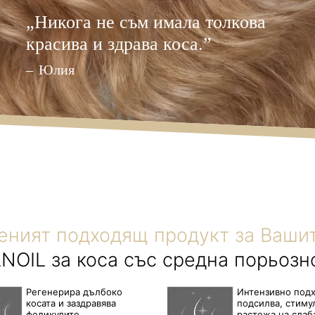
„Никога не съм имала толкова
красива и здрава коса.”
Юлия
еният подходящ продукт за Ваши
NOIL за коса със средна порьозн
Регенерира дълбоко
Интензивно подх
косата и заздравява
подсилва, стиму
фоликулите
растежа на слаб