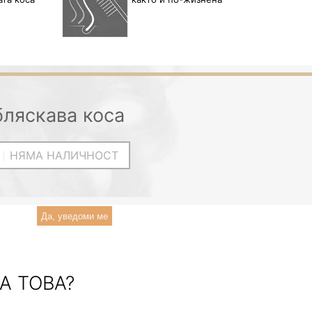
бляскава коса
НЯМА НАЛИЧНОСТ
Да, уведоми ме
А ТОВА?