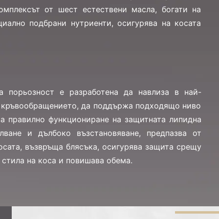
омплексът от шест естествени масла, богати на
циално подбрани нутриенти, осигурява на косата
а порьозност е разработена да навлиза в най-
ва кръвообращението, да поддържа подходящо ниво
за правилно функциониране на защитната липидна
лване и дълбоко възстановяване, предпазва от
осата, възвръща блясъка, осигурява защита срещу
стила на коса и повишава обема.