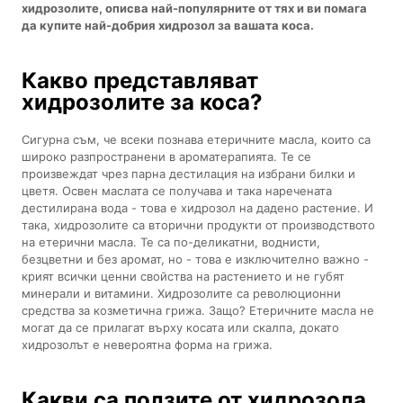
хидрозолите, описва най-популярните от тях и ви помага
да купите най-добрия хидрозол за вашата коса.
Какво представляват
хидрозолите за коса?
Сигурна съм, че всеки познава етеричните масла, които са
широко разпространени в ароматерапията. Те се
произвеждат чрез парна дестилация на избрани билки и
цветя. Освен маслата се получава и така наречената
дестилирана вода - това е хидрозол на дадено растение. И
така, хидрозолите са вторични продукти от производството
на етерични масла. Те са по-деликатни, воднисти,
безцветни и без аромат, но - това е изключително важно -
крият всички ценни свойства на растението и не губят
минерали и витамини. Хидрозолите са революционни
средства за козметична грижа. Защо? Етеричните масла не
могат да се прилагат върху косата или скалпа, докато
хидрозолът е невероятна форма на грижа.
Какви са ползите от хидрозола