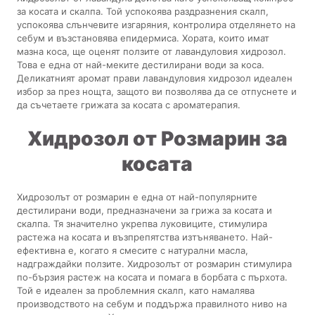
за косата и скалпа. Той успокоява раздразнения скалп,
успокоява слънчевите изгаряния, контролира отделянето на
себум и възстановява епидермиса. Хората, които имат
мазна коса, ще оценят ползите от лавандуловия хидрозол.
Това е една от най-меките дестилирани води за коса.
Деликатният аромат прави лавандуловия хидрозол идеален
избор за през нощта, защото ви позволява да се отпуснете и
да съчетаете грижата за косата с ароматерапия.
Хидрозол от Розмарин за
косата
Хидрозолът от розмарин е една от най-популярните
дестилирани води, предназначени за грижа за косата и
скалпа. Тя значително укрепва луковиците, стимулира
растежа на косата и възпрепятства изтъняването. Най-
ефективна е, когато я смесите с натурални масла,
надграждайки ползите. Хидрозолът от розмарин стимулира
по-бързия растеж на косата и помага в борбата с пърхота.
Той е идеален за проблемния скалп, като намалява
производството на себум и поддържа правилното ниво на