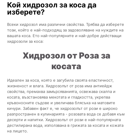
Кой хидрозол за коса да
изберете?
Всеки хидрозол има различни свойства. Трябва да изберете
този, който е най-подходящ за задоволяване на нуждите на
вашата коса. Ето най-популярните и най-добре действащи
хидрозоли за коса:
Хидрозол от Роза за
косата
Идеален за коса, която е загубила своята еластичност,
жизненост и влага. Хидрозолът от роза има антиейдж
свойства, премахва замърсяванията, освежава скалпа и
косата, възстановява мекотата и гладкостта, укрепва
кръвоносните съдове и увеличава блясъка на матовите
кичури. Забавен факт е, че хидрозолът от рози е широко
разпространен в кулинарията - розовата вода се добавя към
десерти и напитки. Хидрозолът от рози е най-популярната
дестилирана вода, използвана в грижата за косата и кожата
на лицето.