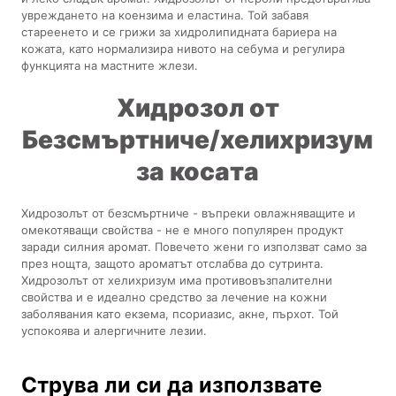
увреждането на коензима и еластина. Той забавя
стареенето и се грижи за хидролипидната бариера на
кожата, като нормализира нивото на себума и регулира
функцията на мастните жлези.
Хидрозол от
Безсмъртниче/хелихризум
за косата
Хидрозолът от безсмъртниче - въпреки овлажняващите и
омекотяващи свойства - не е много популярен продукт
заради силния аромат. Повечето жени го използват само за
през нощта, защото ароматът отслабва до сутринта.
Хидрозолът от хелихризум има противовъзпалителни
свойства и е идеално средство за лечение на кожни
заболявания като екзема, псориазис, акне, пърхот. Той
успокоява и алергичните лезии.
Струва ли си да използвате