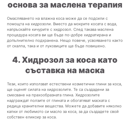
основа за маслена терапия
Омасляването на влажна коса може да се подсили с
помощта на хидрозоли. Вместо да мокрите косата с вода,
напръскайте кичурите с хидрозол. След такава маслена
процедура косата ви ще бъде по-добре хидратирана и
допълнително подхранена. Нещо повече, усвояването както
от скалпа, така и от луковиците ще бъде повишено.
4. Хидрозол за коса като
съставка на маска
Тези, които използват естествени козметични глини за коса,
ще оценят силата на хидрозолите. Те са създадени за
смесване на прахообразната глина. Хидрозолите
надграждат ползите от глината и обогатяват маската с
редица хранителни вещества. Можете да добавите няколко
капки от любимото си масло за коса, за да създадете свой
собствен еликсир за коса.