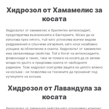
Хидрозол от Хамамелис за
косата
Хидрозолът от хамамелис е брилянтен антиоксидант,
предотвратява възпаленията и бактериите. Може да се
използва през лятото, тъй като успокоява всички видове
раздразнения и слънчеви изгаряния, като носи незабавно
усещане за облекчение в скалпа. Хидрозолът от хамамелис
има овлажняващи свойства. Той е богат на антиоксиданти,
флавоноиди и танин, така че помага на косата да се запази
млада по-дълго и предпазва скалпа от свободните
радикали. Този хидрозол осигурява защита на цялото влакно
на косъма - не позволява на токсините да проникнат под
кутикулите на косъма.
Хидрозол от Лавандула за
косата
Хидрозолът от лавандула действа като успокояващ компрес