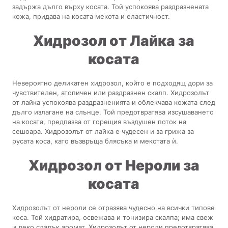
задържа дълго върху косата. Той успокоява раздразнената
кожа, придава на косата мекота и еластичност.
Хидрозол от Лайка за
косата
Невероятно деликатен хидрозол, който е подходящ дори за
чувствителен, атопичен или раздразнен скалп. Хидрозолът
от лайка успокоява раздразненията и облекчава кожата след
дълго излагане на слънце. Той предотвратява изсушаването
на косата, предпазва от горещия въздушен поток на
сешоара. Хидрозолът от лайка е чудесен и за грижа за
русата коса, като възвръща блясъка и мекотата ѝ.
Хидрозол от Нероли за
косата
Хидрозолът от нероли се отразява чудесно на всички типове
коса. Той хидратира, освежава и тонизира скалпа; има свеж
и леко сладък аромат. Хидрозолът от нероли предотвратява