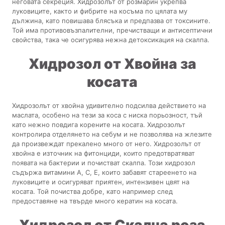
неговата секреция. Хидрозолът от розмарин укрепва
луковиците, както и фибрите на косъма по цялата му
дължина, като повишава блясъка и предпазва от токсините.
Той има противовъзпалителни, пречистващи и антисептични
свойства, така че осигурява нежна детоксикация на скалпа.
Хидрозол от Хвойна за
косата
Хидрозолът от хвойна удивително подсилва действието на
маслата, особено на тези за коса с ниска порьозност, тъй
като нежно повдига корените на косата. Хидрозолът
контролира отделянето на себум и не позволява на жлезите
да произвеждат прекалено много от него. Хидрозолът от
хвойна е източник на фитонциди, които предотвратяват
появата на бактерии и почистват скалпа. Този хидрозол
съдържа витамини А, С, Е, които забавят стареенето на
луковиците и осигуряват приятен, интензивен цвят на
косата. Той почиства добре, като например след
предоставяне на твърде много кератин на косата.
Хидрозол от Скална роза