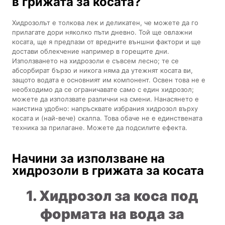
в грижата за косата?
Хидрозолът е толкова лек и деликатен, че можете да го
прилагате дори няколко пъти дневно. Той ще овлажни
косата, ще я предпази от вредните външни фактори и ще
достави облекчение например в горещите дни.
Използването на хидрозоли е съвсем лесно; те се
абсорбират бързо и никога няма да утежнят косата ви,
защото водата е основният им компонент. Освен това не е
необходимо да се ограничавате само с един хидрозол;
можете да използвате различни на смени. Нанасянето е
наистина удобно: напръсквате избрания хидрозол върху
косата и (най-вече) скалпа. Това обаче не е единствената
техника за прилагане. Можете да подсилите ефекта.
Начини за използване на
хидрозоли в грижата за косата
1. Хидрозол за коса под
формата на вода за