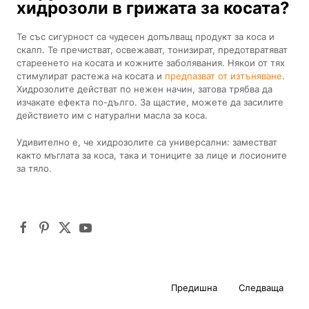
хидрозоли в грижата за косата?
Те със сигурност са чудесен допълващ продукт за коса и
скалп. Те пречистват, освежават, тонизират, предотвратяват
стареенето на косата и кожните заболявания. Някои от тях
стимулират растежа на косата и
предпазват от изтъняване
.
Хидрозолите действат по нежен начин, затова трябва да
изчакате ефекта по-дълго. За щастие, можете да засилите
действието им с натурални масла за коса.
Удивително е, че хидрозолите са универсални: заместват
както мъглата за коса, така и тониците за лице и лосионите
за тяло.
Предишна
Следваща