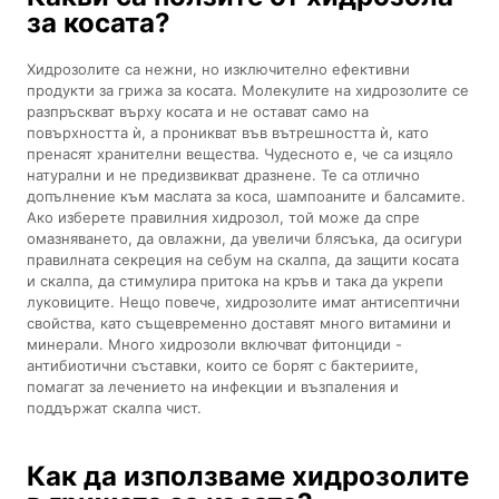
за косата?
Хидрозолите са нежни, но изключително ефективни
продукти за грижа за косата. Молекулите на хидрозолите се
разпръскват върху косата и не остават само на
повърхността ѝ, а проникват във вътрешността ѝ, като
пренасят хранителни вещества. Чудесното е, че са изцяло
натурални и не предизвикват дразнене. Те са отлично
допълнение към маслата за коса, шампоаните и балсамите.
Ако изберете правилния хидрозол, той може да спре
омазняването, да овлажни, да увеличи блясъка, да осигури
правилната секреция на себум на скалпа, да защити косата
и скалпа, да стимулира притока на кръв и така да укрепи
луковиците. Нещо повече, хидрозолите имат антисептични
свойства, като същевременно доставят много витамини и
минерали. Много хидрозоли включват фитонциди -
антибиотични съставки, които се борят с бактериите,
помагат за лечението на инфекции и възпаления и
поддържат скалпа чист.
Как да използваме хидрозолите