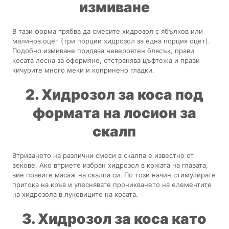
измиване
В тази форма трябва да смесите хидрозол с ябълков или
малинов оцет (три порции хидрозол за една порция оцет).
Подобно измиване придава невероятен блясък, прави
косата лесна за оформяне, отстранява цъфтежа и прави
кичурите много меки и копринено гладки.
2. Хидрозол за коса под
формата на лосион за
скалп
Втриването на различни смеси в скалпа е известно от
векове. Ако втриете избран хидрозол в кожата на главата,
вие правите масаж на скалпа си. По този начин стимулирате
притока на кръв и улеснявате проникването на елементите
на хидрозола в луковиците на косата.
3. Хидрозол за коса като