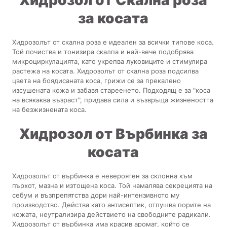
за косата
Хидрозолът от скална роза е идеален за всички типове коса.
Той почиства и тонизира скалпа и най-вече подобрява
микроциркулацията, като укрепва луковиците и стимулира
растежа на косата. Хидрозолът от скална роза подсилва
цвета на боядисаната коса, грижи се за прекалено
изсушената кожа и забавя стареенето. Подходящ е за "коса
на всякаква възраст", придава сила и възвръща жизнеността
на безжизнената коса.
Хидрозол от Върбинка за
косата
Хидрозолът от върбинка е невероятен за склонна към
пърхот, мазна и изтощена коса. Той намалява секрецията на
себум и възпрепятства дори най-интензивното му
производство. Действа като антисептик, отпушва порите на
кожата, неутрализира действието на свободните радикали.
Хидрозолът от върбинка има красив аромат, който се