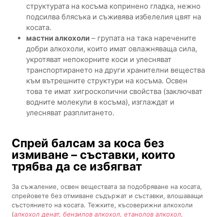
структурата на косъма копринено гладка, нежно
подсилва блясъка и съживява избелелия цвят на
косата.
мастни алкохоли
– групата на така наречените
добри алкохоли, които имат овлажняваща сила,
укротяват непокорните коси и улесняват
транспортирането на други хранителни вещества
към вътрешните структури на косъма. Освен
това те имат хигроскопични свойства (заключват
водните молекули в косъма), изглаждат и
улесняват разплитането.
Спрей балсам за коса без
измиване – съставки, които
трябва да се избягват
За съжаление, освен веществата за подобряване на косата,
спрейовете без отмиване съдържат и съставки, влошаващи
състоянието на косата. Тежките, късоверижни алкохоли
(
алкохол денат, бензилов алкохол, етанолов алкохол,