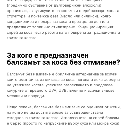
(предимно съставена от дълговерижни алкохоли),
проникваща в кутикулите на косъма и подобряваща тяхната
структура, и по-тежка фаза (масло или силикон), която
кондиционира и подхранва косата през целия ден или
предпазва от топлинно стилизиране. Кондициониращият
спрей за коса често работи като подкрепа за традиционната
грижа за косата.
За кого е предназначен
балсамът за коса без отмиване?
Балсамът без измиване е брилянтна алтернатива за всички,
които имат фина, заплитаща се коса: неговата лека формула
не утежнява косата, улеснява разресването и предпазва
кичурите от вредното UVA, UVB лъчение и всички видове
механични повреди.
Нещо повече, балсамите без измиване се оценяват от жени,
на които не им достига време за усъвършенствана
ежедневна грижа за косата. Използването на спрей балсам
е бързо (просто го напръскайте върху суха или мокра коса),