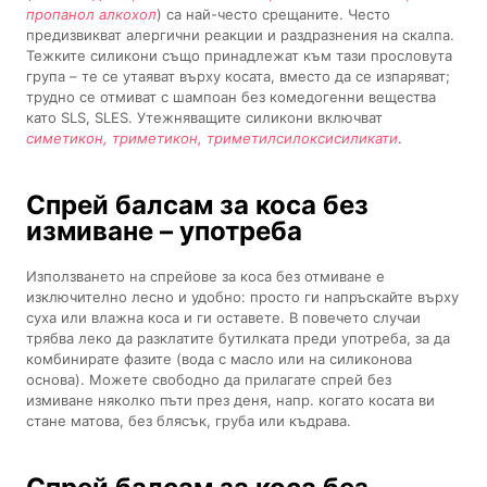
пропанол алкохол
) са най-често срещаните. Често
предизвикват алергични реакции и раздразнения на скалпа.
Тежките силикони също принадлежат към тази прословута
група – те се утаяват върху косата, вместо да се изпаряват;
трудно се отмиват с шампоан без комедогенни вещества
като SLS, SLES. Утежняващите силикони включват
симетикон, триметикон, триметилсилоксисиликати
.
Спрей балсам за коса без
измиване – употреба
Използването на спрейове за коса без отмиване е
изключително лесно и удобно: просто ги напръскайте върху
суха или влажна коса и ги оставете. В повечето случаи
трябва леко да разклатите бутилката преди употреба, за да
комбинирате фазите (вода с масло или на силиконова
основа). Можете свободно да прилагате спрей без
измиване няколко пъти през деня, напр. когато косата ви
стане матова, без блясък, груба или къдрава.