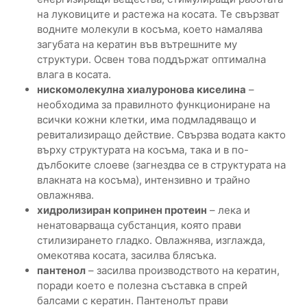
на луковиците и растежа на косата. Те свързват
водните молекули в косъма, което намалява
загубата на кератин във вътрешните му
структури. Освен това поддържат оптимална
влага в косата.
нискомолекулна хиалуронова киселина
–
необходима за правилното функциониране на
всички кожни клетки, има подмладяващо и
ревитализиращо действие. Свързва водата както
върху структурата на косъма, така и в по-
дълбоките слоеве (загнездва се в структурата на
влакната на косъма), интензивно и трайно
овлажнява.
хидролизиран копринен протеин
– лека и
ненатоварваща субстанция, която прави
стилизирането гладко. Овлажнява, изглажда,
омекотява косата, засилва блясъка.
пантенол
– засилва производството на кератин,
поради което е полезна съставка в спрей
балсами с кератин. Пантенолът прави