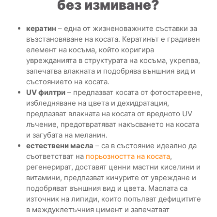
без измиване?
кератин
– една от жизненоважните съставки за
възстановяване на косата. Кератинът е градивен
елемент на косъма, който коригира
уврежданията в структурата на косъма, укрепва,
запечатва влакната и подобрява външния вид и
състоянието на косата.
UV филтри
– предпазват косата от фотостареене,
избледняване на цвета и дехидратация,
предпазват влакната на косата от вредното UV
лъчение, предотвратяват накъсването на косата
и загубата на меланин.
естествени масла
– са в състояние идеално да
съответстват на
порьозността на косата
,
регенерират, доставят ценни мастни киселини и
витамини, предпазват кичурите от увреждане и
подобряват външния вид и цвета. Маслата са
източник на липиди, които попълват дефицитите
в междуклетъчния цимент и запечатват