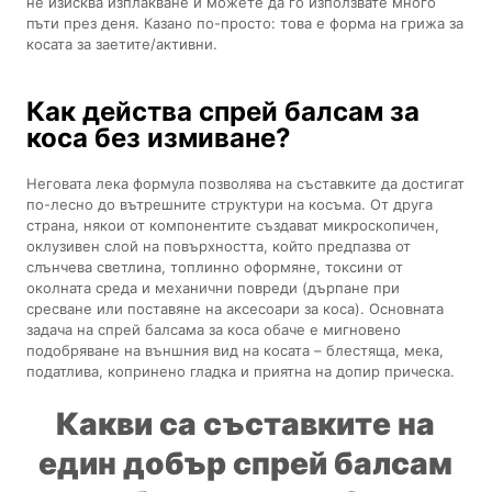
не изисква изплакване и можете да го използвате много
пъти през деня. Казано по-просто: това е форма на грижа за
косата за заетите/активни.
Как действа спрей балсам за
коса без измиване?
Неговата лека формула позволява на съставките да достигат
по-лесно до вътрешните структури на косъма. От друга
страна, някои от компонентите създават микроскопичен,
оклузивен слой на повърхността, който предпазва от
слънчева светлина, топлинно оформяне, токсини от
околната среда и механични повреди (дърпане при
сресване или поставяне на аксесоари за коса). Основната
задача на спрей балсама за коса обаче е мигновено
подобряване на външния вид на косата – блестяща, мека,
податлива, копринено гладка и приятна на допир прическа.
Какви са съставките на
един добър спрей балсам