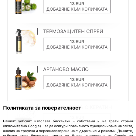
ДОБАВЯНЕ КЪМ КОЛИЧКАТА
ТЕРМОЗАЩИТЕН СПРЕЙ
ДОБАВЯНЕ КЪМ КОЛИЧКАТА
АРГАНОВО МАСЛО
ДОБАВЯНЕ КЪМ КОЛИЧКАТА
МАСКА ЗА КОСА С КЕРАТИН
Политиката за поверителност
Нашият уебсайт използва бисквитки – собствени и на трети страни
ДОБАВЯНЕ КЪМ КОЛИЧКАТА
(включително Google) – за да осигури правилното функциониране на сайта,
анализ на трафика и персонализиране на съдържание и реклами. Данните,
събрани чрез бисквитки, могат да бъдат използвани от Google за