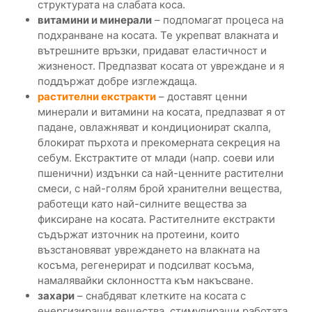
структурата на слабата коса.
витамини и минерали
– подпомагат процеса на
подхранване на косата. Те укрепват влакната и
вътрешните връзки, придават еластичност и
жизненост. Предпазват косата от увреждане и я
поддържат добре изглеждаща.
растителни екстракти
– доставят ценни
минерали и витамини на косата, предпазват я от
падане, овлажняват и кондиционират скалпа,
блокират пърхота и прекомерната секреция на
себум. Екстрактите от млади (напр. соеви или
пшенични) издънки са най-ценните растителни
смеси, с най-голям брой хранителни вещества,
работещи като най-силните вещества за
фиксиране на косата. Растителните екстракти
съдържат източник на протеини, които
възстановяват увреждането на влакната на
косъма, регенерират и подсилват косъма,
намалявайки склонността към накъсване.
захари
– снабдяват клетките на косата с
енергизиращи вещества, стимулиращи работата