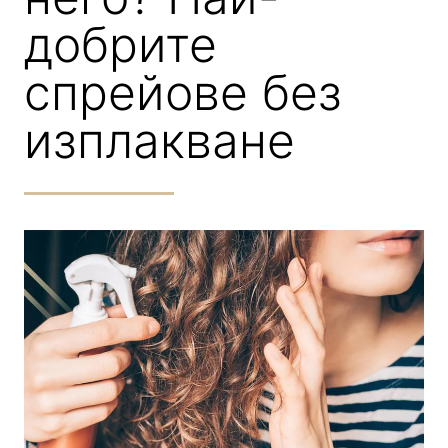
добрите
спрейове без
изплакване