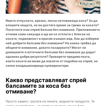
Имате отпусната, крехка, лесно натежаваща коса? За да
влошите нещата, не ви достига време за грижа за косата?
Посегнете към спрей балсам без измиване. Приложението
отнема само секунда и ще ви се отплати с блясък на
косата, подвижност и красив външен вид. Как да изберем
най-добрите балсами без измиване? На какво трябва да
обърнете внимание, докато пазарувате? Могат ли
домашните и аптечните балсами без измиване да дадат
еднакво добри резултати? Проверете предимствата,
които косата ви може да извлече от подобни на спрей, но
силно кондициониращи пулверизатори.
Какво представляват спрей
балсамите за коса без
отмиване?
Просто казано: групата на леките, воднисти продукти. Те
често са двуфазни – съставени от лека, течна фаза