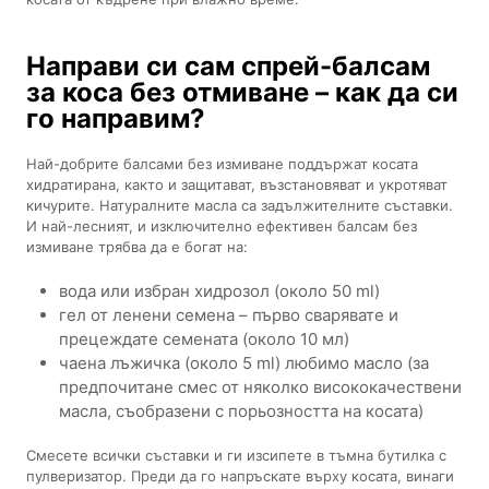
Направи си сам спрей-балсам
за коса без отмиване – как да си
го направим?
Най-добрите балсами без измиване поддържат косата
хидратирана, както и защитават, възстановяват и укротяват
кичурите. Натуралните масла са задължителните съставки.
И най-лесният, и изключително ефективен балсам без
измиване трябва да е богат на:
вода или избран хидрозол (около 50 ml)
гел от ленени семена – първо сварявате и
прецеждате семената (около 10 мл)
чаена лъжичка (около 5 ml) любимо масло (за
предпочитане смес от няколко висококачествени
масла, съобразени с порьозността на косата)
Смесете всички съставки и ги изсипете в тъмна бутилка с
пулверизатор. Преди да го напръскате върху косата, винаги