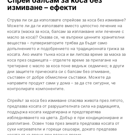
Спрей балсам за коса без
измиване – ефекти
Струва ли си да използвате спрейове за коса без измиване?
Можете ли да ги използвате вместо цялостно лечение на
косата (маска за коса, балсам за изплакване или лечение с
масло за коса)? Оказва се, че въпреки ценните хранителни
вещества – пулверизаторите трябва да бъдат само
допълнението и подобрението на традиционната грижа за
косата. Ако имате тънка коса и ви липсва време за маска за
коса през седмицата – отделете време за прилагане на
третиране с масло за коса поне веднъж седмично; в други
дни защитете прическата си с балсам без отмиване,
съставен от добре обмислени съставки. Можете да
направите продукт сами у дома – за да сте сигурни, че
контролирате компонентите.
Спрейът за коса без измиване спасява живота през лятото,
предпазва косата от разрушителната сила на радиацията,
поддържа косата хидратирана и предотвратява
избледняването на цвета. Добър е при кондициониране и
разплитане. Освен това през зимата предпазва косата от
сухи нагреватели и горещи сешоари, докато предпазва
косата от къдрене при влажно време.