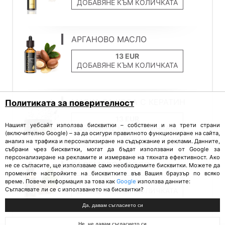
ДОБАВЯНЕ КЪМ КОЛИЧКАТА
АРГАНОВО МАСЛО
ДОБАВЯНЕ КЪМ КОЛИЧКАТА
МАСКА ЗА КОСА С КЕРАТИН
Политиката за поверителност
Нашият уебсайт използва бисквитки – собствени и на трети страни
ДОБАВЯНЕ КЪМ КОЛИЧКАТА
(включително Google) – за да осигури правилното функциониране на сайта,
анализ на трафика и персонализиране на съдържание и реклами. Данните,
събрани чрез бисквитки, могат да бъдат използвани от Google за
персонализиране на рекламите и измерване на тяхната ефективност. Ако
БАДЕМОВО МАСЛО
не се съгласите, ще използваме само необходимите бисквитки. Можете да
промените настройките на бисквитките във Вашия браузър по всяко
време. Повече информация за това как
Google
използва данните:
Съгласявате ли се с използването на бисквитки?
ДОБАВЯНЕ КЪМ КОЛИЧКАТА
Да, давам съгласието си
Не, не давам съгласието си