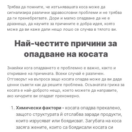
Трябва да помните, че изтънявашата коса може да
сигнализира различни здравословни проблеми и не трябва
да ги пренебрегвате. Дори и малко опадване да не е
дразнещо, да научите за причините е добра идея, която
може да ви каже дали нещо лошо се случва в тялото ви.
Най-честите причини за
опадване на косата
Знаейки кога опадването е проблемно е важно, както и
откриване на причината. Всеки случай е различен.
Отговорът на въпроса защо косата опадва може да ви даде
ценни съвети как да решите проблема. Осъзнатата грижа за
косата е най-доброто нещо, което можете да направите,
ако кичурите ви опадват прекомерно.
Химически фактори -
косата опадва прекалено,
защото структурата й отслабва заради продукти,
които изрусяват или боядисват. Загубата на коса
засяга жените, които са боядисали косата си