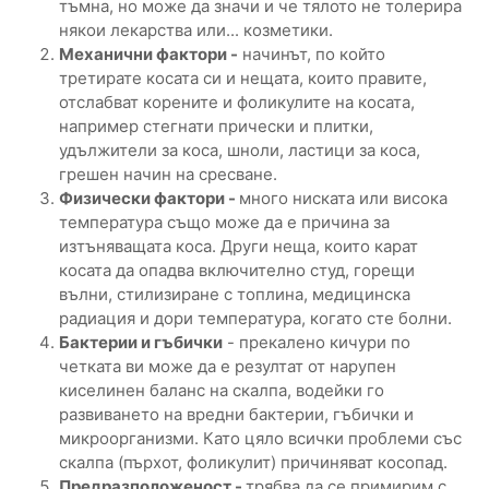
тъмна, но може да значи и че тялото не толерира
някои лекарства или... козметики.
Механични фактори -
начинът, по който
третирате косата си и нещата, които правите,
отслабват корените и фоликулите на косата,
например стегнати прически и плитки,
удължители за коса, шноли, ластици за коса,
грешен начин на сресване.
Физически фактори -
много ниската или висока
температура също може да е причина за
изтъняващата коса. Други неща, които карат
косата да опадва включително студ, горещи
вълни, стилизиране с топлина, медицинска
радиация и дори температура, когато сте болни.
Бактерии и гъбички
- прекалено кичури по
четката ви може да е резултат от нарупен
киселинен баланс на скалпа, водейки го
развиването на вредни бактерии, гъбички и
микроорганизми. Като цяло всички проблеми със
скалпа (пърхот, фоликулит) причиняват косопад.
Предразположеност -
трябва да се примирим с