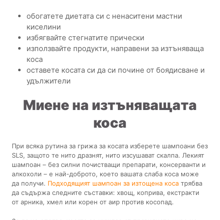
обогатете диетата си с ненаситени мастни
киселини
избягвайте стегнатите прически
използвайте продукти, направени за изтъняваща
коса
оставете косата си да си почине от боядисване и
удължители
Миене на изтъняващата
коса
При всяка рутина за грижа за косата изберете шампоани без
SLS, защото те нито дразнят, нито изсушават скалпа. Лекият
шампоан – без силни почистващи препарати, консерванти и
алкохоли – е най-доброто, което вашата слаба коса може
да получи.
Подходящият шампоан за изтощена коса
трябва
да съдържа следните съставки: хвощ, коприва, екстракти
от арника, хмел или корен от аир против косопад.