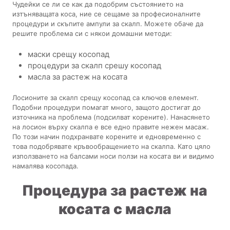
Чудейки се ли се как да подобрим състоянието на
изтъняващата коса, ние се сещаме за професионалните
процедури и скъпите ампули за скалп. Можете обаче да
решите проблема си с някои домашни методи:
маски срещу косопад
процедури за скалп срешу косопад
масла за растеж на косата
Лосионите за скалп срещу косопад са ключов елемент.
Подобни процедури помагат много, защото достигат до
източника на проблема (подсилват корените). Нанасянето
на лосион върху скалпа е все едно правите нежен масаж.
По този начин подхранвате корените и едновременно с
това подобрявате кръвообращението на скалпа. Като цяло
използването на балсами носи ползи на косата ви и видимо
намалява косопада.
Процедура за растеж на
косата с масла