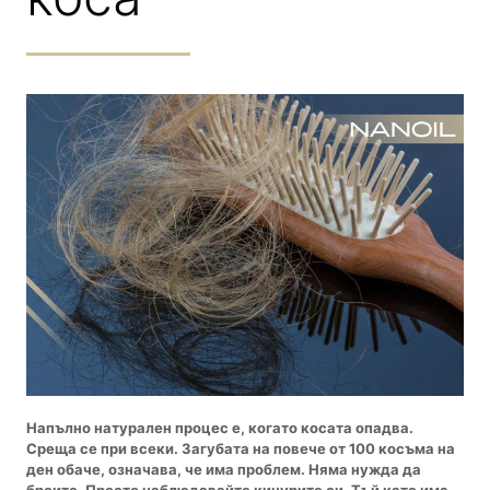
Напълно натурален процес е, когато косата опадва.
Среща се при всеки. Загубата на повече от 100 косъма на
ден обаче, означава, че има проблем. Няма нужда да
броите. Просто наблюдавайте кичурите си. Тъй като има