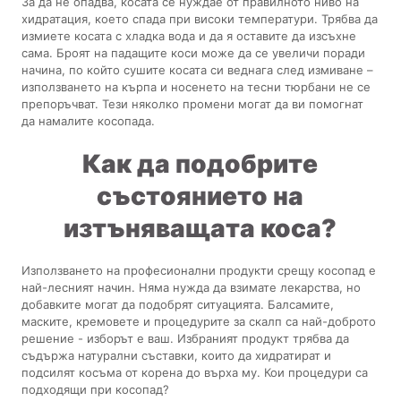
За да не опадва, косата се нуждае от правилното ниво на
хидратация, което спада при високи температури. Трябва да
измиете косата с хладка вода и да я оставите да изсъхне
сама. Броят на падащите коси може да се увеличи поради
начина, по който сушите косата си веднага след измиване –
използването на кърпа и носенето на тесни тюрбани не се
препоръчват. Тези няколко промени могат да ви помогнат
да намалите косопада.
Как да подобрите
състоянието на
изтъняващата коса?
Използването на професионални продукти срещу косопад е
най-лесният начин. Няма нужда да взимате лекарства, но
добавките могат да подобрят ситуацията. Балсамите,
маските, кремовете и процедурите за скалп са най-доброто
решение - изборът е ваш. Избраният продукт трябва да
съдържа натурални съставки, които да хидратират и
подсилят косъма от корена до върха му. Кои процедури са
подходящи при косопад?