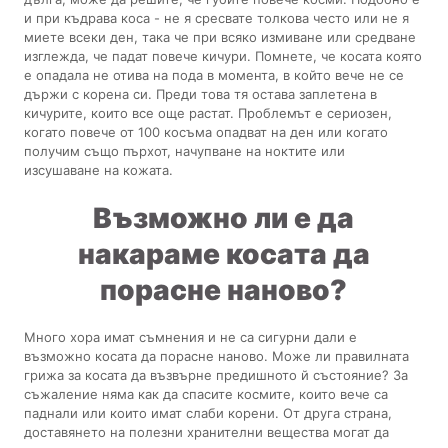
и при къдрава коса - не я сресвате толкова често или не я
миете всеки ден, така че при всяко измиване или средване
изглежда, че падат повече кичури. Помнете, че косата която
е опадала не отива на пода в момента, в който вече не се
държи с корена си. Преди това тя остава заплетена в
кичурите, които все още растат. Проблемът е сериозен,
когато повече от 100 косъма опадват на ден или когато
получим също пърхот, начупване на ноктите или
изсушаване на кожата.
Възможно ли е да
накараме косата да
порасне наново?
Много хора имат съмнения и не са сигурни дали е
възможно косата да порасне наново. Може ли правилната
грижа за косата да възвърне предишното й състояние? За
съжаление няма как да спасите космите, които вече са
паднали или които имат слаби корени. От друга страна,
доставянето на полезни хранителни вещества могат да