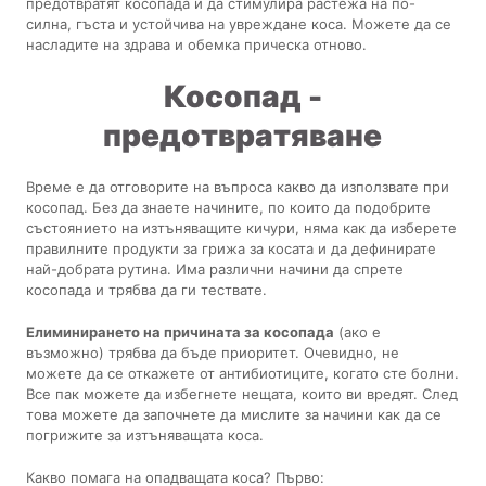
предотвратят косопада и да стимулира растежа на по-
силна, гъста и устойчива на увреждане коса. Можете да се
насладите на здрава и обемка прическа отново.
Косопад -
предотвратяване
Време е да отговорите на въпроса какво да използвате при
косопад. Без да знаете начините, по които да подобрите
състоянието на изтъняващите кичури, няма как да изберете
правилните продукти за грижа за косата и да дефинирате
най-добрата рутина. Има различни начини да спрете
косопада и трябва да ги тествате.
Елиминирането на причината за косопада
(ако е
възможно) трябва да бъде приоритет. Очевидно, не
можете да се откажете от антибиотиците, когато сте болни.
Все пак можете да избегнете нещата, които ви вредят. След
това можете да започнете да мислите за начини как да се
погрижите за изтъняващата коса.
Какво помага на опадващата коса? Първо: