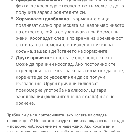
факта, че косопада е наследствен и можете да го
получите заради родителите си.
Хормонален дисбаланс
- хормоните също
повлияват силно прическата ви, например нивото
на естроген, който се увеличава при бременни
жени. Косопадът след и по време на бременност
е свързан с промените в жизнения цикъл на
косъма, защади действието на хормоните.
Други причини -
стресът е още нещо, което
може да причини косопад. Ако постоянно сте
стресирани, растежът на косата ви може да спре,
корените да се увредят или да се получи
възпаление. Други причини включват
прекомерна употреба на алкохол, цигари,
заболявания (включително на скалпа) и лошо
хранене.
Трябва ли да се притеснявате, ако косата ви опадва
прекомерно? Не, когато кичурите ви изглежда са навсякъде
- подобно наблюдение не е надеждно. Ако косата ви е
дълга, може да решите, че губите повече косми. Подобно е