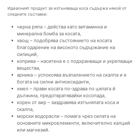
Идеалният продукт за изтъняваща коса съдържа някой от
следните съставки:
черна ряпа – действа като витаминна и
минерална бомба за косата,
хвощ – подобрява състоянието на косата
благодарение на високото съдържание на
силиций,
коприва – наситена е с подхранващи и укрепващи
вещества,
арника – успокоява възпалението на скалпа и е
богата на силни антиоксиданти,
хмел – прави косата по-здрава по цялата й
дължина, предотвратявайки косопада,
корен от аир – заздравява изтънялата коса и
скалпа,
морски водорасли – помага чрез силата на
основните микроелементи, включително калций
или магнезий.