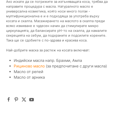
Ако искате да се погрижите за изтъняващата коса, трябва да
направите процедура с масла. Натуралното масло е
универсална козметика, която носи много ползи -
мултифункционална е и е подходяща за употреба върху
косата и скалпа. Масажирането на маслото в скалпа преди
всяко измиване е чудесен начин да стимулирате микро
циркулацията, да балансирате pH-то на скалпа, да намалите
секрецията на себум, да подхраните и подсилите корените.
Така ще се сдобиете с по-здрава и красива коса.
Най-добрите маска за растеж на косата включват:
Индийски масла напр. Брахми, Амла
Рициново масло
(за предпочитане с други масла)
Масло от репей
Масло от арника