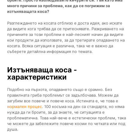
много причини за проблема, как да се погрижим за
изтъняващата коса?
Разглеждането на косата отблизо е доста идея, ако искате
да видите кога трябва да се притеснявате. Разкриването на
причините за този проблем е най-лесният начин да видите
кои продукти да използвате, за да третирате опадването на
косата. Всяка ситуация е различна, така че е важно да
съберете детайлна информация по темата.
Изтъняваща коса -
характеристики
Подобно на пърхота, опадването също е срамно. Без
правилната гриба проблемът се задълбочава. Можем да
загубим все повече и повече коса. Истината е, че това е
нормален процес
. 100 косъма на ден са стандарта, но няма
нужда да ги броите, за да знаете, че ситуацията е
проблематична. Това най-вече е естетически проблем, така
че можете да забележите повече косми по четката или под
душа.